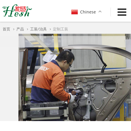
Show convenient version of this site
Chinese
Don't show this message again
首页
产品
工装/治具
定制工装