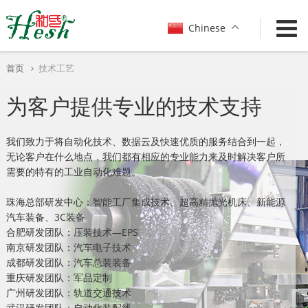
Show convenient version of this site
Chinese
Don't show this message again
首页
技术工艺
为客户提供专业的技术支持
我们致力于将自动化技术、数据云及快速优质的服务结合到一起，
无论客户在什么地点，我们都有相应的专业能力来及时解决客户所
需要的特有的工业自动化难题。
珠海总部研发中心：智能工厂集成技术、超高精抛光机床、新能源
汽车装备、3C装备
合肥研发团队：压装技术—EPS
南京研发团队：汽车电子技术
成都研发团队：汽车总装装备
重庆研发团队：军品定制
广州研发团队：轨道交通技术
武汉研发团队：自动化装配线